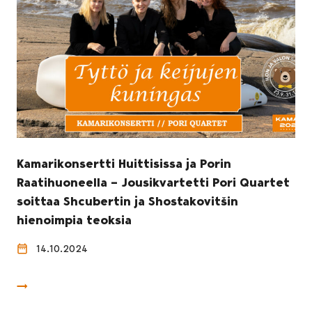
Kamarikonsertti Huittisissa ja Porin
Raatihuoneella – Jousikvartetti Pori Quartet
soittaa Shcubertin ja Shostakovitšin
hienoimpia teoksia
14.10.2024