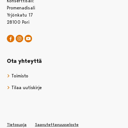
Konserttisali:
Promenadisali
Yrjönkatu 17
28100 Pori
Pori Sinfonietta Facebookissa
Avautuu uudessa välilehdessä
Pori Sinfonietta Instagrammissa
Avautuu uudessa välilehdessä
Pori Sinfonietta Youtubessa
Avautuu uudessa välilehdessä
Ota yhteyttä
Toimisto
Tilaa uutiskirje
Avautuu uudessa välilehdessä
Tietosuoja
Saavutettavuusseloste