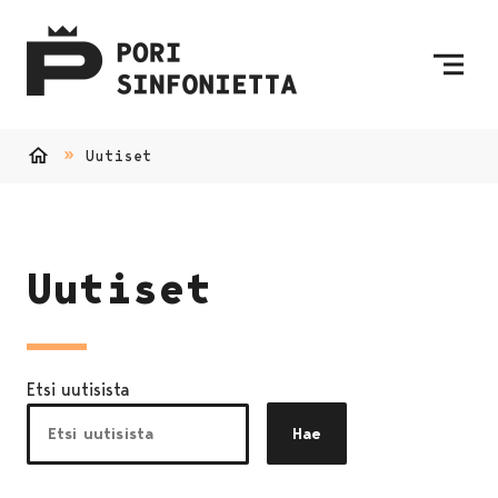
Siirry sisältöön
Etusivulle
Uutiset
Etusivu
Uutiset
Etsi uutisista
Hae