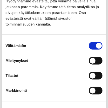
Hyödynnämme evästeitä, jotta voimme palvella sinua
jatkossa paremmin. Käytämme tätä tietoa analytiikan ja
sivujen käyttökokemuksen parantamiseen. Osa
evästeistä ovat välttämättömiä sivuston
toiminnallisuuden kannalta.
Suostumuksen
Välttämätön
valinta
Mieltymykset
Tilastot
Avoin kenraaliharjoitus Maan laulu -
Markkinointi
konsertista torstaina 10.10. klo 11
26.9.2024