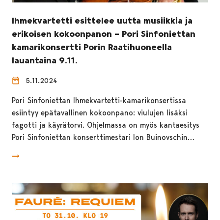
Ihmekvartetti esittelee uutta musiikkia ja
erikoisen kokoonpanon – Pori Sinfoniettan
kamarikonsertti Porin Raatihuoneella
lauantaina 9.11.
5.11.2024
Pori Sinfoniettan Ihmekvartetti-kamarikonsertissa
esiintyy epätavallinen kokoonpano: viulujen lisäksi
fagotti ja käyrätorvi. Ohjelmassa on myös kantaesitys
Pori Sinfoniettan konserttimestari Ion Buinovschin…