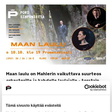
Maan laulu on Mahlerin vaikuttava suurteos
orkesterille ja kahdelle laulajalle - torstain
konsertissa myös suomalaista ja uutta
musiikkia
4.10.2024
Tämä sivusto käyttää evästeitä