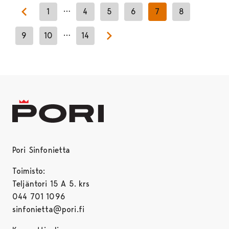
…
1
4
5
6
7
8
Previous page
…
9
10
14
Next page
Pori Sinfonietta
Toimisto:
Teljäntori 15 A 5. krs
044 701 1096
sinfonietta@pori.fi