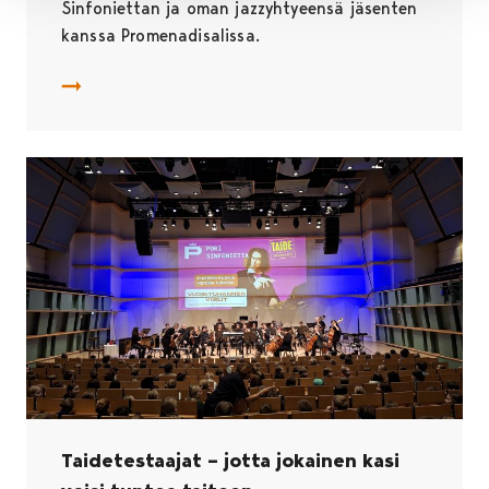
Sinfoniettan ja oman jazzyhtyeensä jäsenten
kanssa Promenadisalissa.
Pori Jazzin alkupäivät tarjoavat harvinaista herkkua – 
Taidetestaajat – jotta jokainen kasi