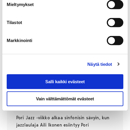
Mieltymykset
Tilastot
Markkinointi
Näytä tiedot
Pori Jazzin alkupäivät tarjoavat
harvinaista herkkua – Pori Sinfonietta
Salli kaikki evästeet
ja jazzlaulaja Aili Ikonen konsertoivat
Promenadisalissa
Vain välttämättömät evästeet
07.05.2026
Pori Jazz -viikko alkaa sinfonisin sävyin, kun
jazzlaulaja Aili Ikonen esiintyy Pori