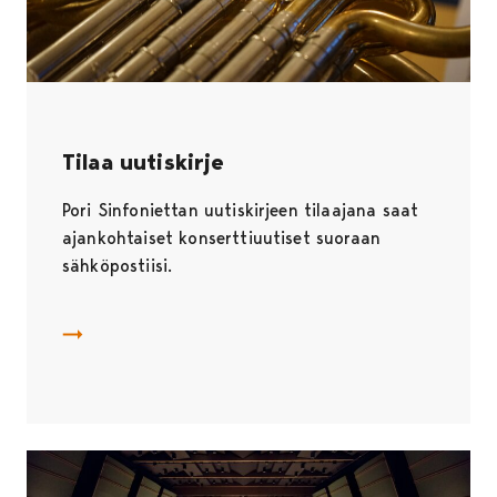
Tilaa uutiskirje
Avautuu uudessa välilehdessä
Pori Sinfoniettan uutiskirjeen tilaajana saat
ajankohtaiset konserttiuutiset suoraan
sähköpostiisi.
Tilaa uutiskirje
Avautuu uudessa välilehdessä