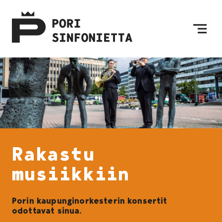
Siirry sisältöön
Etusivulle
Rakastu
musiikkiin
Porin kaupunginorkesterin konsertit
odottavat sinua.