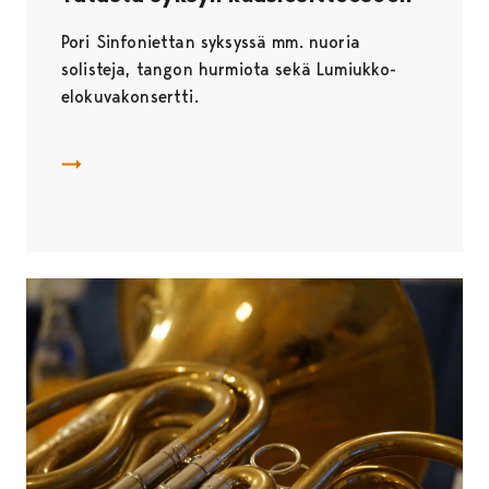
Avautuu uudessa välilehdessä
Pori Sinfoniettan syksyssä mm. nuoria
solisteja, tangon hurmiota sekä Lumiukko-
elokuvakonsertti.
Selaa syksyn kausiesitettä
Avautuu uudessa välilehdessä