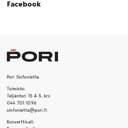
Facebook
Ohita upote
Pori Sinfonietta
Toimisto:
Teljäntori 15 A 5. krs
044 701 1096
sinfonietta@pori.fi
Konserttisali: