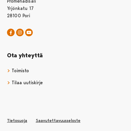
Promenadisali
Yrjönkatu 17
28100 Pori
Pori Sinfonietta Facebookissa
Avautuu uudessa välilehdessä
Pori Sinfonietta Instagrammissa
Avautuu uudessa välilehdessä
Pori Sinfonietta Youtubessa
Avautuu uudessa välilehdessä
Ota yhteyttä
Toimisto
Tilaa uutiskirje
Avautuu uudessa välilehdessä
Tietosuoja
Saavutettavuusseloste