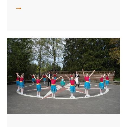
Millai kuulus ol? – konserttietiketti