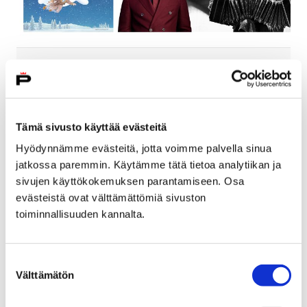
Pori Sinfoniettan syksyssä kuullaan
nuoria solisteja, kilpailuvoittajia ja
Pepe Willbergiä
Tämä sivusto käyttää evästeitä
28.05.2026
Hyödynnämme evästeitä, jotta voimme palvella sinua
jatkossa paremmin. Käytämme tätä tietoa analytiikan ja
Kausi alkaa tangon tahtiin ja joulukuun
sivujen käyttökokemuksen parantamiseen. Osa
elokuvakonsertissa Lumiukko-animaatio
evästeistä ovat välttämättömiä sivuston
kuullaan orkesterin säestämänä.
toiminnallisuuden kannalta.
Pori Sinfoniettan syksyssä kuullaan nuoria solisteja, kil
Suostumuksen
Välttämätön
valinta