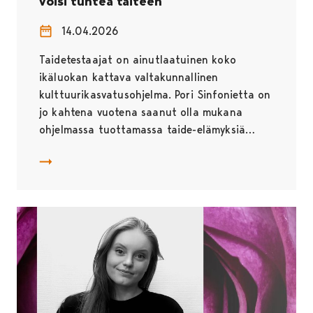
voisi tuntea taiteen
14.04.2026
Taidetestaajat on ainutlaatuinen koko
ikäluokan kattava valtakunnallinen
kulttuurikasvatusohjelma. Pori Sinfonietta on
jo kahtena vuotena saanut olla mukana
ohjelmassa tuottamassa taide-elämyksiä…
Taidetestaajat – jotta jokainen kasi voisi tuntea taitee