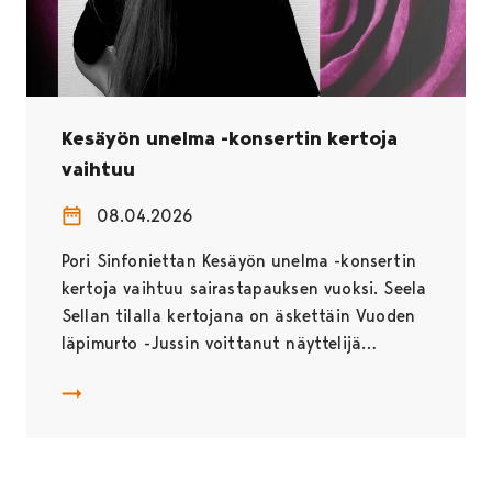
Kesäyön unelma -konsertin kertoja
vaihtuu
08.04.2026
Pori Sinfoniettan Kesäyön unelma -konsertin
kertoja vaihtuu sairastapauksen vuoksi. Seela
Sellan tilalla kertojana on äskettäin Vuoden
läpimurto -Jussin voittanut näyttelijä…
Kesäyön unelma -konsertin kertoja vaihtuu