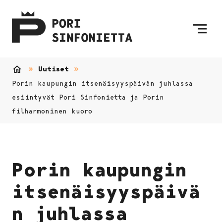
Siirry sisältöön
Etusivulle
Uutiset
Etusivu
Porin kaupungin itsenäisyyspäivän juhlassa
esiintyvät Pori Sinfonietta ja Porin
filharmoninen kuoro
Porin kaupungin
itsenäisyyspäivä
n juhlassa