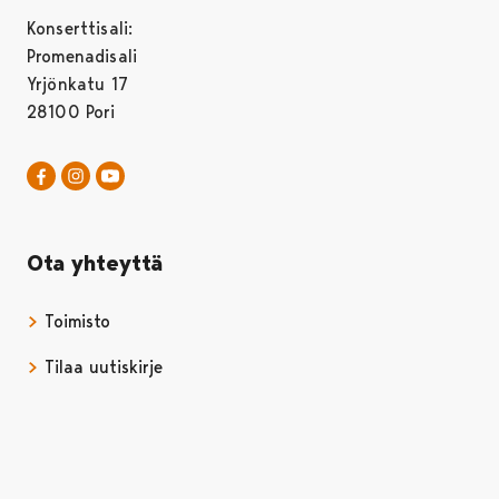
Konserttisali:
Promenadisali
Yrjönkatu 17
28100 Pori
Pori Sinfonietta Facebookissa
Avautuu uudessa välilehdessä
Pori Sinfonietta Instagrammissa
Avautuu uudessa välilehdessä
Pori Sinfonietta Youtubessa
Avautuu uudessa välilehdessä
Ota yhteyttä
Toimisto
Tilaa uutiskirje
Avautuu uudessa välilehdessä