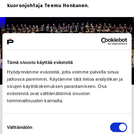
kuoronjohtaja Teemu Honkanen.
Tämä sivusto käyttää evästeitä
Hyödynnämme evästeitä, jotta voimme palvella sinua
jatkossa paremmin. Käytämme tätä tietoa analytiikan ja
sivujen käyttökokemuksen parantamiseen. Osa
evästeistä ovat välttämättömiä sivuston
Porin kaupungin itsenäisyyspäivän pääjuhla alkaa
toiminnallisuuden kannalta.
Promenadisalissa kello 13.
Juhlapuheen tilaisuudessa pitää Porin
Suostumuksen
kaupunginjohtaja
Lauri Inna
ja loppupuheenvuoron
Välttämätön
valinta
käyttää kaupunginhallituksen puheenjohtaja
Arja