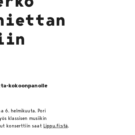
erko
niettan
iin
etta-kokoonpanolle
na 6. helmikuuta. Pori
yös klassisen musiikin
put konserttiin saat
Lippu.fi:stä
.