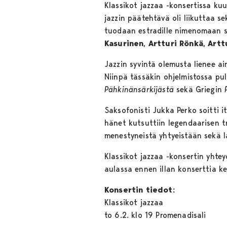
Klassikot jazzaa -konsertissa kuul
jazzin päätehtävä oli liikuttaa s
tuodaan estradille nimenomaan si
Kasurinen
,
Artturi Rönkä
,
Artt
Jazzin syvintä olemusta lienee ai
Niinpä tässäkin ohjelmistossa pul
Pähkinänsärkijästä
sekä Griegin
Saksofonisti Jukka Perko soitti i
hänet kutsuttiin legendaarisen tr
menestyneistä yhtyeistään sekä l
Klassikot jazzaa -konsertin yhte
aulassa ennen illan konserttia ke
Konsertin tiedot:
Klassikot jazzaa
to 6.2. klo 19 Promenadisali