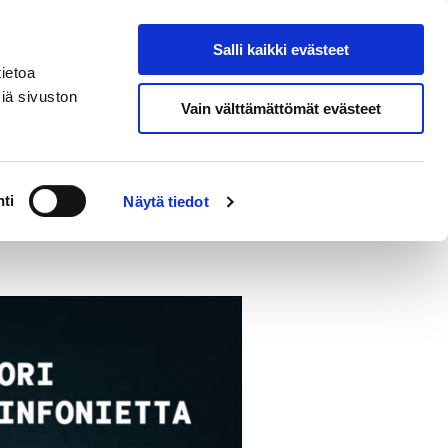
Salli kaikki evästeet
Osta liput
Hae sivustolta
ietoa
iä sivuston
Vain välttämättömät evästeet
n
ti
Näytä tiedot