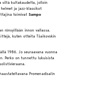
 siltä kultakaudelta, jolloin
 helmet ja jazz-klassikot
ittajina toimivat
Sampo
an rönsyillään innon vallassa.
ittejä, kuten otteita Tšaikovskin
kesällä 1986. Jo seuraavana vuonna
in. Perko on tunnettu lukuisista
solistivieraana.
 haastateltavana Promenadisalin