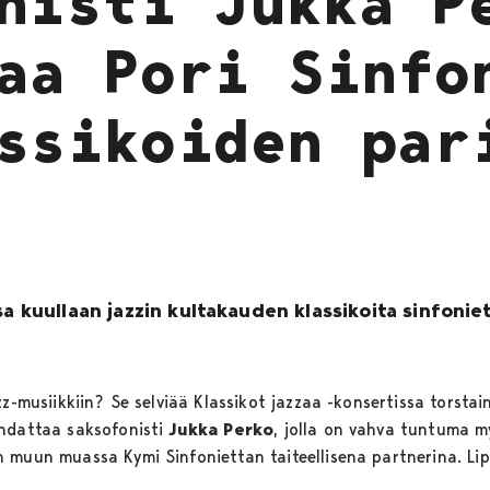
nisti Jukka P
aa Pori Sinfo
ssikoiden par
sa kuullaan jazzin kultakauden klassikoita sinfoni
zz-musiikkiin? Se selviää Klassikot jazzaa -konsertissa torstai
ohdattaa saksofonisti
Jukka Perko
, jolla on vahva tuntuma m
 muun muassa Kymi Sinfoniettan taiteellisena partnerina. Li