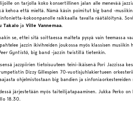
ijoille on tarjolla koko konsertillinen jalan alle menevää jazzia
ekä kehoa että mieltä. Nämä käsin poimitut big band -musiikin
nfonietta-kokoonpanolle raikkaalla tavalla räätälöitynä. Sov
u Takalo
ja
Ville Vannemaa
.
nakin se, ettei sitä soittaessa malteta pysyä vain teemassa va
pahtelee jazzin ikivihreiden joukossa myös klassisen musiikin h
Peer Gyntistä
, big band -jazzin twistillä tietenkin.
tsensä jazzpiirien tietoisuuteen teini-ikäisenä Pori Jazzissa 
umpetistin Dizzy Gillespien 70-vuotisjuhlakiertueen orkesteri
aajasta ohjelmistostaan big bandien ja sinfoniaorkestereiden 
ydessä järjestetään myös taiteilijatapaaminen. Jukka Perko on
llo 18.30.