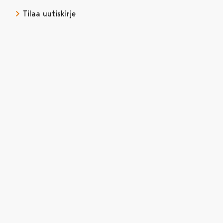
Tilaa uutiskirje
Avautuu uudessa välilehdessä