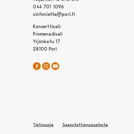
044 701 1096
sinfonietta@pori.fi
Konserttisali:
Promenadisali
Yrjönkatu 17
28100 Pori
Pori Sinfonietta Facebookissa
Avautuu uudessa välilehdessä
Pori Sinfonietta Instagrammissa
Avautuu uudessa välilehdessä
Pori Sinfonietta Youtubessa
Avautuu uudessa välilehdessä
Tietosuoja
Saavutettavuusseloste