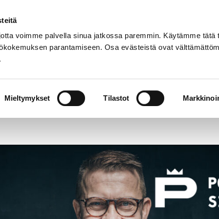
teitä
Suomeksi
tta voimme palvella sinua jatkossa paremmin. Käytämme tätä t
yttökokemuksen parantamiseen. Osa evästeistä ovat välttämättöm
.
Orkesteri
Yleisötyö
Yhteystiedot
ko johdattaa Pori Sinfoniettan jazzklassikoiden parii
Mieltymykset
Tilastot
Markkinoin