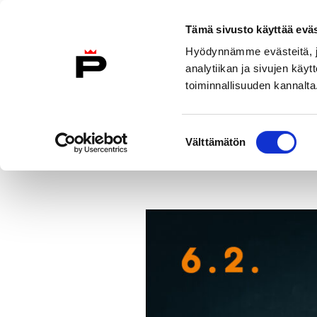
Siirry sisältöön
Etusivulle
Tämä sivusto käyttää eväs
Hyödynnämme evästeitä, jo
analytiikan ja sivujen kä
toiminnallisuuden kannalta
Konsertit
Liput
Uutiset
Suostumuksen
Uutiset
Saksofonisti Jukka Per
Välttämätön
valinta
Etusivu