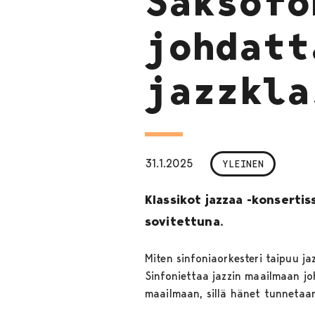
Saksofo
johdatt
jazzkla
31.1.2025
YLEINEN
Klassikot jazzaa -konsertis
sovitettuna.
Miten sinfoniaorkesteri taipuu ja
Sinfoniettaa jazzin maailmaan j
maailmaan, sillä hänet tunnetaan