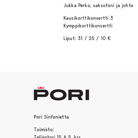
Jukka Perko, saksofoni ja johto
Kausikorttikonsertti 3
Kymppikorttikonsertti
Liput: 31 / 25 / 10 €
Pori Sinfonietta
Toimisto:
Teljäntori 15 A 5. krs