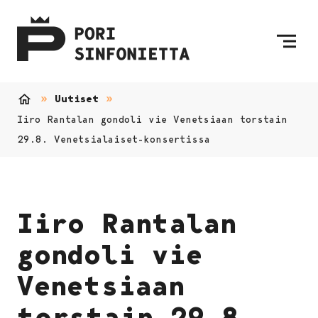
Siirry sisältöön
Etusivulle
Uutiset
Etusivu
Iiro Rantalan gondoli vie Venetsiaan torstain
29.8. Venetsialaiset-konsertissa
Iiro Rantalan
gondoli vie
Venetsiaan
torstain 29.8.