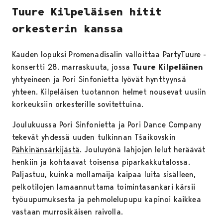
Tuure Kilpeläisen hitit
orkesterin kanssa
Kauden lopuksi Promenadisalin valloittaa
PartyTuure
-
konsertti 28. marraskuuta, jossa
Tuure Kilpeläinen
yhtyeineen ja Pori Sinfonietta lyövät hynttyynsä
yhteen. Kilpeläisen tuotannon helmet nousevat uusiin
korkeuksiin orkesterille sovitettuina.
Joulukuussa Pori Sinfonietta ja Pori Dance Company
tekevät yhdessä uuden tulkinnan Tšaikovskin
Pähkinänsärkijästä
. Jouluyönä lahjojen lelut heräävät
henkiin ja kohtaavat toisensa piparkakkutalossa.
Paljastuu, kuinka mollamaija kaipaa luita sisälleen,
pelkotilojen lamaannuttama toimintasankari kärsii
työuupumuksesta ja pehmolelupupu kapinoi kaikkea
vastaan murrosikäisen raivolla.