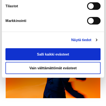
Marraskuuhun mahtuu myös
Maltti ja Valtti
-
Tilastot
lastenkonsertti, jossa veikeät
liikennepuistokonstaapelit viihdyttävät lapsia ja
Markkinointi
lastenmielisiä.
Näytä tiedot
Salli kaikki evästeet
Vain välttämättömät evästeet