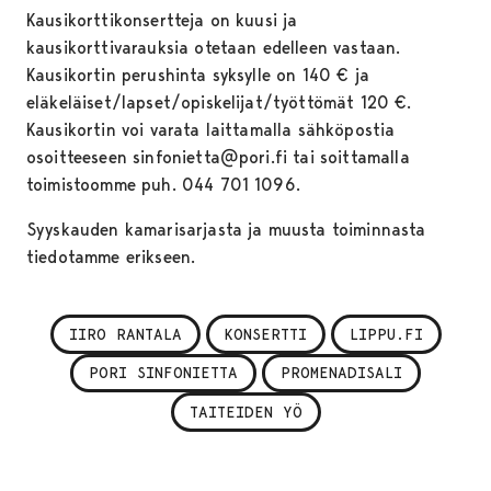
Kausikorttikonsertteja on kuusi ja
kausikorttivarauksia otetaan edelleen vastaan.
Kausikortin perushinta syksylle on 140 € ja
eläkeläiset/lapset/opiskelijat/työttömät 120 €.
Kausikortin voi varata laittamalla sähköpostia
osoitteeseen sinfonietta@pori.fi tai soittamalla
toimistoomme puh. 044 701 1096.
Syyskauden kamarisarjasta ja muusta toiminnasta
tiedotamme erikseen.
IIRO RANTALA
KONSERTTI
LIPPU.FI
PORI SINFONIETTA
PROMENADISALI
TAITEIDEN YÖ