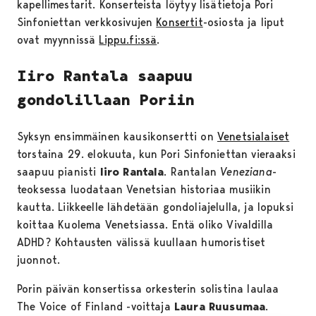
kapellimestarit. Konserteista löytyy lisätietoja Pori
Sinfoniettan verkkosivujen
Konsertit
-osiosta ja liput
ovat myynnissä
Lippu.fi:ssä
.
Iiro Rantala saapuu
gondolillaan Poriin
Syksyn ensimmäinen kausikonsertti on
Venetsialaiset
torstaina 29. elokuuta, kun Pori Sinfoniettan vieraaksi
saapuu pianisti
Iiro Rantala
. Rantalan
Veneziana
-
teoksessa luodataan Venetsian historiaa musiikin
kautta. Liikkeelle lähdetään gondoliajelulla, ja lopuksi
koittaa Kuolema Venetsiassa. Entä oliko Vivaldilla
ADHD? Kohtausten välissä kuullaan humoristiset
juonnot.
Porin päivän konsertissa orkesterin solistina laulaa
The Voice of Finland -voittaja
Laura Ruusumaa
.