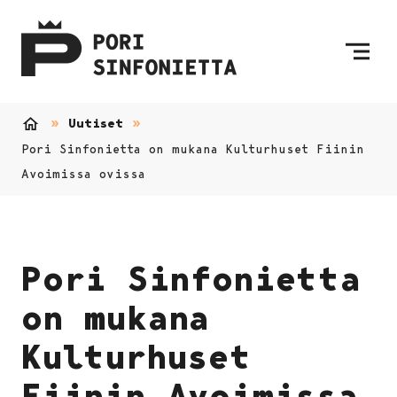
Siirry sisältöön
Etusivulle
Uutiset
Etusivu
Pori Sinfonietta on mukana Kulturhuset Fiinin
Avoimissa ovissa
Pori Sinfonietta
on mukana
Kulturhuset
Fiinin Avoimissa