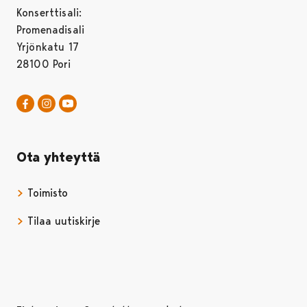
Konserttisali:
Promenadisali
Yrjönkatu 17
28100 Pori
Pori Sinfonietta Facebookissa
Avautuu uudessa välilehdessä
Pori Sinfonietta Instagrammissa
Avautuu uudessa välilehdessä
Pori Sinfonietta Youtubessa
Avautuu uudessa välilehdessä
Ota yhteyttä
Toimisto
Tilaa uutiskirje
Avautuu uudessa välilehdessä