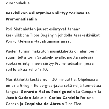
vuoropuhelua.
Keskiviikon esiintyminen siirtyy torilavalta
Promenadisaliin
Pori Sinfoniettan jouset esiintyvät tänään
keskiviikkona Tibor Bogányin johdolla Kesäkeskiviikot
Porikortteleissa -tapahtumasarjassa.
Puolen tunnin maksuton musiikkihetki oli alun perin
suunniteltu torin Satakieli-lavalle, mutta sadesään
vuoksi esiintymineen siirtyy Promenadisaliin, jossa
soitto alkaa kello 17.10.
Musiikkihetki kestää noin 30 minuuttia. Ohjelmassa
on osia Griegin Holberg-sarjasta sekä neljä tunnettua
tangoa:
Gerardo Matos Rodriguezin
La Cumparsita,
Jacob Gaden
Jalousie,
Carlos Cardelin
Por una
Cabeza ja
Zequinha de Abreun
Tico Tico.