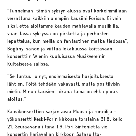
”Tunnelmani tämän syksyn alussa ovat korkeimmillaan
verrattuna kaikkiin aiempiin kausiini Porissa. Ei vain
siksi, että aloitamme kauden mahtavalla musiikilla,
vaan tässä syksyssä on pirskettä ja perhosten
lepattelua, kun meillä on fantastinen matka tiedossa”,
Bogányi sanoo ja viittaa lokakuussa koittavaan
konserttiin Wienin kuuluisassa Musikvereinin
Kultaisessa salissa.
”Se tuntuu jo nyt, ensimmäisestä harjoituksesta
lähtien. Töitä tehdään vakavasti, mutta positiivisin
mielin. Minun kausieni aikana tämä on ehkä paras
aloitus.”
Kausikonserttien sarjan avaa Muusa ja runoilija -
yökonsertti Keski-Porin kirkossa torstaina 31.8. kello
21. Seuraavana iltana 1.9. Pori Sinfonietta vie
konsertin Harjavallan kirkkoon Satasoitto-