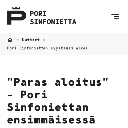
Siirry sisältöön
Etusivulle
Uutiset
Etusivu
Pori Sinfoniettan syyskausi alkaa
”Paras aloitus”
– Pori
Sinfoniettan
ensimmäisessä