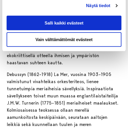
Meri kuuluu taiteilijoiden suosikkiaiheisiin. Runoilijat,
Näytä tiedot
kuvataiteilijat, säveltäjät ja muut luovat tekijät ovat
kautta aikojen hakeneet merestä innoitusta ja
Salli kaikki evästeet
pyrkineet tavoittamaan sen oikukkaan luonteen
teoksissaan. Merta on lähestytty monella tapaa:
Vain välttämättömät evästeet
esimerkiksi luonnon uljaana ja pelottavana
ilmentymänä, merenkulun näkökulmasta tai
ekokriittisellä otteella ihmisen ja ympäristön
haastavan suhteen kautta.
Debussyn (1862–1918) La Mer, vuosina 1903–1905
valmistunut vivahteikas orkesteriteos, lienee
tunnetuimpia meriaiheisia sävellyksiä. Inspiraatiota
sävellykseen toivat muun muassa englantilaistaiteilija
J.M.W. Turnerin (1775–1851) meriaiheiset maalaukset.
Kolmiosaisessa teoksessa ollaan merellä
aamunkoitosta keskipäivään, seurataan aaltojen
leikkiä sekä kuunnellaan tuulen ja meren