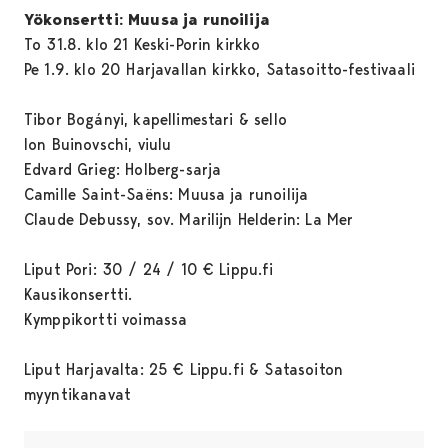
Yökonsertti: Muusa ja runoilija
To 31.8. klo 21 Keski-Porin kirkko
Pe 1.9. klo 20 Harjavallan kirkko, Satasoitto-festivaali
Tibor Bogányi, kapellimestari & sello
Ion Buinovschi, viulu
Edvard Grieg: Holberg-sarja
Camille Saint-Saëns: Muusa ja runoilija
Claude Debussy, sov. Marilijn Helderin: La Mer
Liput Pori: 30 / 24 / 10 € Lippu.fi
Kausikonsertti.
Kymppikortti voimassa
Liput Harjavalta: 25 € Lippu.fi & Satasoiton
myyntikanavat