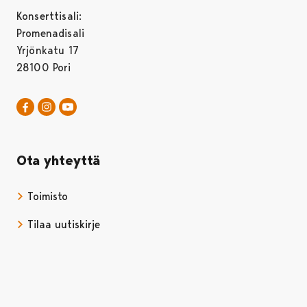
Konserttisali:
Promenadisali
Yrjönkatu 17
28100 Pori
Pori Sinfonietta Facebookissa
Avautuu uudessa välilehdessä
Pori Sinfonietta Instagrammissa
Avautuu uudessa välilehdessä
Pori Sinfonietta Youtubessa
Avautuu uudessa välilehdessä
Ota yhteyttä
Toimisto
Tilaa uutiskirje
Avautuu uudessa välilehdessä