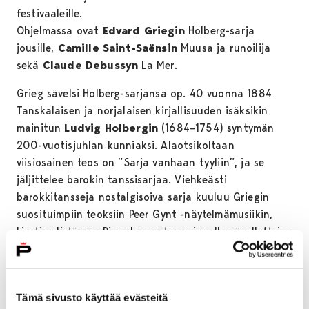
festivaaleille.
Ohjelmassa ovat
Edvard Griegin
Holberg-sarja
jousille,
Camille Saint-Saënsin
Muusa ja runoilija
sekä
Claude Debussyn
La Mer.
Grieg sävelsi Holberg-sarjansa op. 40 vuonna 1884
Tanskalaisen ja norjalaisen kirjallisuuden isäksikin
mainitun
Ludvig Holbergin
(1684–1754) syntymän
200-vuotisjuhlan kunniaksi. Alaotsikoltaan
viisiosainen teos on ”Sarja vanhaan tyyliin”, ja se
jäljittelee barokin tanssisarjaa. Viehkeästi
barokkitansseja nostalgisoiva sarja kuuluu Griegin
suosituimpiin teoksiin Peer Gynt -näytelmämusiikin,
Lisztin ylistämän Pianokonserton, pianolle sävellettyjen
Lyyristen kappaleiden ja hienojen laulujen ohella.
Solistiteroksena on Saint-Saënsin myöhäiskauden
teoksiin lukeutuva Muusa ja runoilija (La Muse et le
Tämä sivusto käyttää evästeitä