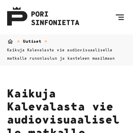
Siirry sisältöön
Etusivulle
Uutiset
Etusivu
Kaikuja Kalevalasta vie audiovisuaaliselle
matkalle runonlaulun ja kanteleen maailmaan
Kaikuja
Kalevalasta vie
audiovisuaalisel
le matkalle