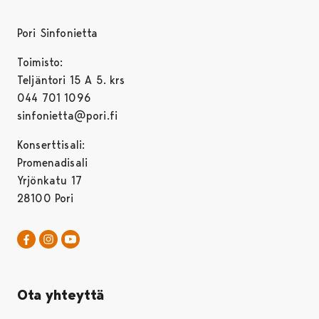
Pori Sinfonietta
Toimisto:
Teljäntori 15 A 5. krs
044 701 1096
sinfonietta@pori.fi
Konserttisali:
Promenadisali
Yrjönkatu 17
28100 Pori
Pori Sinfonietta Facebookissa
Avautuu uudessa välilehdessä
Pori Sinfonietta Instagrammissa
Avautuu uudessa välilehdessä
Pori Sinfonietta Youtubessa
Avautuu uudessa välilehdessä
Ota yhteyttä