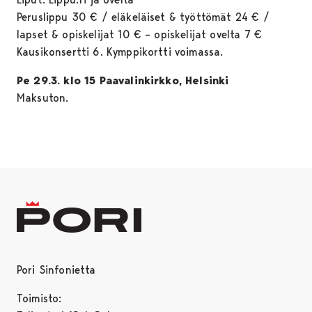
Peruslippu 30 € / eläkeläiset & työttömät 24 € /
lapset & opiskelijat 10 € – opiskelijat ovelta 7 €
Kausikonsertti 6. Kymppikortti voimassa.
Pe 29.3. klo 15 Paavalinkirkko, Helsinki
Maksuton.
Pori Sinfonietta
Toimisto: