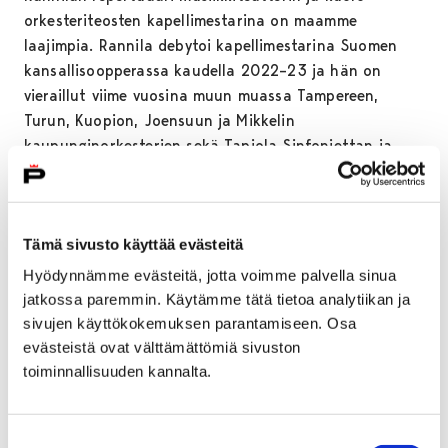
orkesteriteosten kapellimestarina on maamme
laajimpia. Rannila debytoi kapellimestarina Suomen
kansallisoopperassa kaudella 2022–23 ja hän on
vieraillut viime vuosina muun muassa Tampereen,
Turun, Kuopion, Joensuun ja Mikkelin
kaupunginorkesterien sekä Tapiola Sinfoniettan ja
Kymi Sinfoniettan kapellimestarina.
Ohjelmistoajatuksia tuleville kausilleen Rannila alkoi
hahmotella heti.
Tämä sivusto käyttää evästeitä
Hyödynnämme evästeitä, jotta voimme palvella sinua
– On inspiroivaa suunnitella ohjelmistoa, joka on niin
jatkossa paremmin. Käytämme tätä tietoa analytiikan ja
taiteellisesti minulle ja muusikoille mielekästä kuin
sivujen käyttökokemuksen parantamiseen. Osa
samalla tietysti porilaisyleisölle mieluista kuultavaa!
evästeistä ovat välttämättömiä sivuston
Ensimmäinen syksyni Porissa sisältää paljon sinfonista
toiminnallisuuden kannalta.
vokaalimusiikkia.
Ylikapellimestarikautensa ohjelmistoon Rannila lupaa
Suostumuksen
tuttuja helmiä ja uusia tuulahduksia tämän hetken