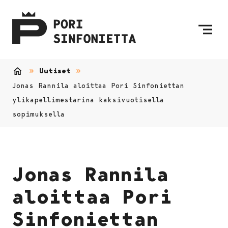
Siirry sisältöön
Etusivulle
Uutiset
Etusivu
Jonas Rannila aloittaa Pori Sinfoniettan
ylikapellimestarina kaksivuotisella
sopimuksella
Jonas Rannila
aloittaa Pori
Sinfoniettan