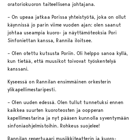
oratoriokuoron taiteellisena johtajana.
– On upeaa jatkaa Porissa yhteistyötä, joka on ollut
käynnissä jo parin viime vuoden ajan: olen saanut
johtaa useampia kuoro- ja näyttämöteoksia Pori
Sinfoniettan kanssa, Rannila iloitsee.
– Olen otettu kutsusta Poriin. Oli helppo sanoa kyllä,
kun tietää, että muusikot toivovat työskentelyä
kanssani.
Kyseessä on Rannilan ensimmäinen orkesterin
ylikapellimestaripesti.
– Olen uuden edessä. Olen tullut tunnetuksi ennen
kaikkea suurten kuoroteosten ja oopperan
kapellimestarina ja nyt pääsen kunnolla syventymään
sinfoniaohjelmistoihin. Rohkeus suojelee!
Rannilan repertuaari musiikkiteatterin ja kuoro-