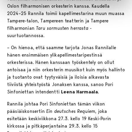
Oslon filharmonisen orkesterin kanssa. Kaudella
2024–25 Rannila toimii kapellimestarina muun muassa
Tampere-talon, Tampereen teatterin ja Tampere
filharmonian
Taru sormusten herrasta
-
suurtuotannossa.
– On hienoa, että saamme tarjota Jonas Rannilalle
hänen ensimmäisen ylikapellimestaripestinsä
orkesterissa. Hänen kanssaan työskentely on ollut
antoisaa ja niin orkesterin muusikot kuin myös hallinto
ja tuotanto ovat tyytyväisiä ja iloisia alkavasta
tiiviistä yhteistyöstä Jonaksen kanssa, sanoo Pori
Sinfoniettan intendentti
Leena Harmaala
.
Rannila johtaa Pori Sinfoniettan tämän viikon
pääsiäiskonsertin
Ein deutsches Requiem
, joka
esitetään keskiviikkona 27.3. kello 19 Keski-Porin
kirkossa ja pitkäperjantaina 29.3. kello 15