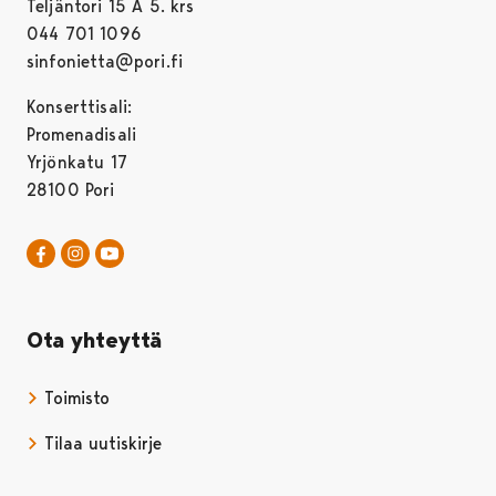
Teljäntori 15 A 5. krs
044 701 1096
sinfonietta@pori.fi
Konserttisali:
Promenadisali
Yrjönkatu 17
28100 Pori
Pori Sinfonietta Facebookissa
Avautuu uudessa välilehdessä
Pori Sinfonietta Instagrammissa
Avautuu uudessa välilehdessä
Pori Sinfonietta Youtubessa
Avautuu uudessa välilehdessä
Ota yhteyttä
Toimisto
Tilaa uutiskirje
Avautuu uudessa välilehdessä