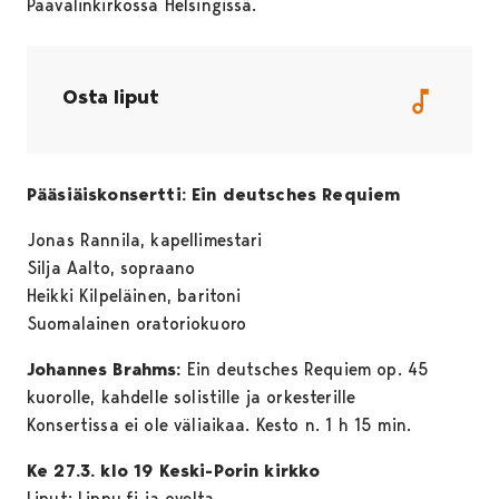
Paavalinkirkossa Helsingissä.
Osta liput
Pääsiäiskonsertti: Ein deutsches Requiem
Jonas Rannila, kapellimestari
Silja Aalto, sopraano
Heikki Kilpeläinen, baritoni
Suomalainen oratoriokuoro
Johannes Brahms:
Ein deutsches Requiem op. 45
kuorolle, kahdelle solistille ja orkesterille
Konsertissa ei ole väliaikaa. Kesto n. 1 h 15 min.
Ke 27.3. klo 19 Keski-Porin kirkko
Liput: Lippu.fi ja ovelta