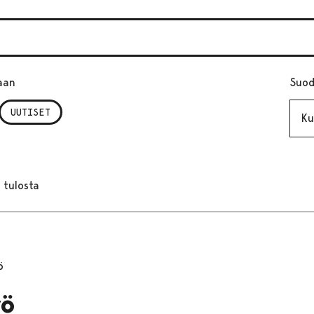
aan
Suod
Kuuk
UUTISET
 tulosta
ö
yö