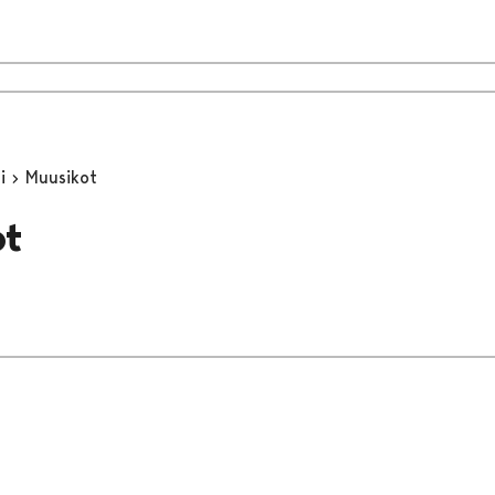
ri
Muusikot
ot
t page