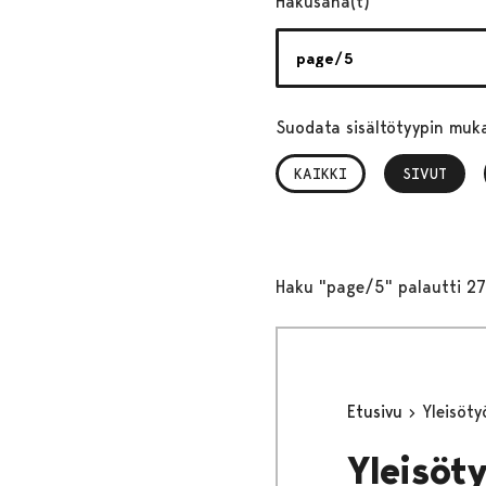
Hakusana(t)
Suodata sisältötyypin muk
KAIKKI
SIVUT
, VALITTU
Haku "page/5" palautti 27
Etusivu
Yleisöty
Yleisöt