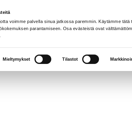
teitä
Suomeksi
tta voimme palvella sinua jatkossa paremmin. Käytämme tätä t
yttökokemuksen parantamiseen. Osa evästeistä ovat välttämättöm
.
Orkesteri
Yleisötyö
Yhteystiedot
Mieltymykset
Tilastot
Markkinoin