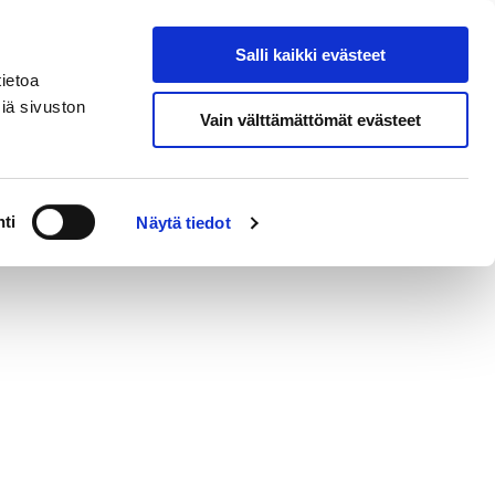
Salli kaikki evästeet
Osta liput
Hae sivustolta
ietoa
iä sivuston
Vain välttämättömät evästeet
ti
Näytä tiedot