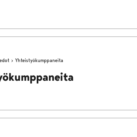
iedot
Yhteistyökumppaneita
työkumppaneita