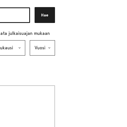
Hae
ata julkaisuajan mukaan
ausi, valinta lähettää lomakkeen
Vuosi, valinta lähettää lomakkeen