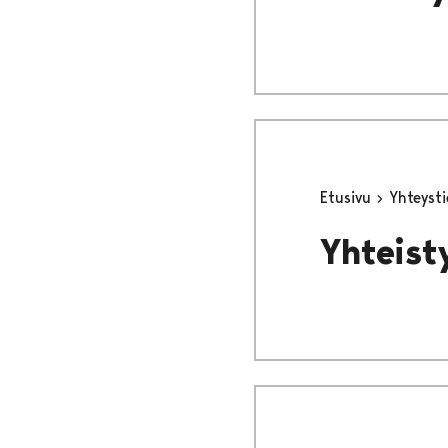
Etusivu
Yhteyst
Yhteis