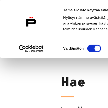
Siirry sisältöön
Etusivulle
Tämä sivusto käyttää eväs
Hyödynnämme evästeitä, jo
analytiikan ja sivujen kä
toiminnallisuuden kannalta
Konsertit
Liput
Uutiset
Suostumuksen
Hae
Välttämätön
valinta
Etusivu
Hae