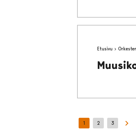
Etusivu
Orkeste
Muusik
1
2
3
Nex