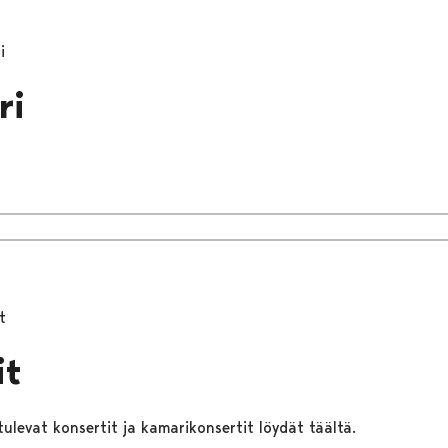
i
ri
t
it
tulevat konsertit ja kamarikonsertit löydät täältä.