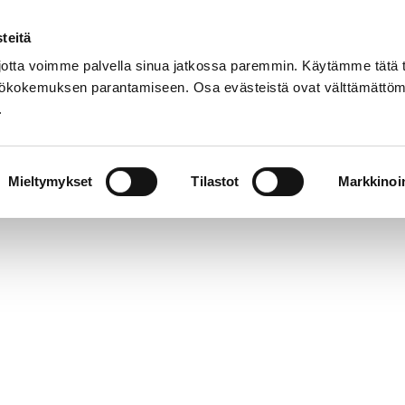
teitä
Suomeksi
tta voimme palvella sinua jatkossa paremmin. Käytämme tätä t
yttökokemuksen parantamiseen. Osa evästeistä ovat välttämättöm
.
Orkesteri
Yleisötyö
Yhteystiedot
Mieltymykset
Tilastot
Markkinoin