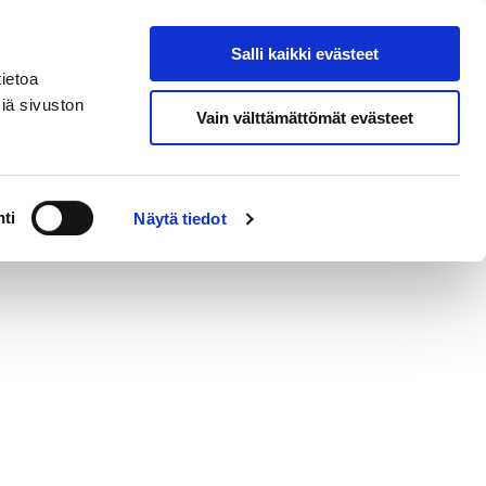
Salli kaikki evästeet
Osta liput
Hae sivustolta
ietoa
iä sivuston
Vain välttämättömät evästeet
ti
Näytä tiedot