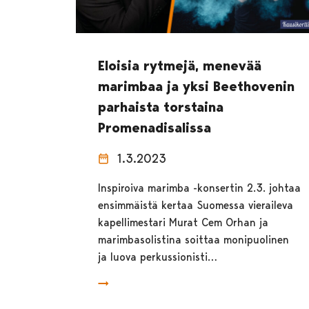
Eloisia rytmejä, menevää
marimbaa ja yksi Beethovenin
parhaista torstaina
Promenadisalissa
1.3.2023
Inspiroiva marimba -konsertin 2.3. johtaa
ensimmäistä kertaa Suomessa vieraileva
kapellimestari Murat Cem Orhan ja
marimbasolistina soittaa monipuolinen
ja luova perkussionisti…