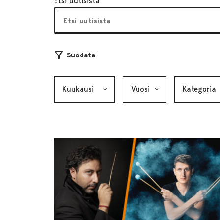
Etsi uutisista
Suodata
Kuukausi, valinta lähettää lomakkeen
Vuosi, valinta lähettää lom
Kategoria, v