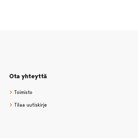
Ota yhteyttä
Toimisto
Tilaa uutiskirje
Avautuu uudessa välilehdessä