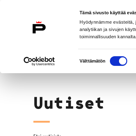
Siirry sisältöön
Etusivulle
Tämä sivusto käyttää eväs
Hyödynnämme evästeitä, jo
analytiikan ja sivujen kä
toiminnallisuuden kannalta
Konsertit
Liput
Uutiset
Suostumuksen
Uutiset
Välttämätön
valinta
Etusivu
Uutiset