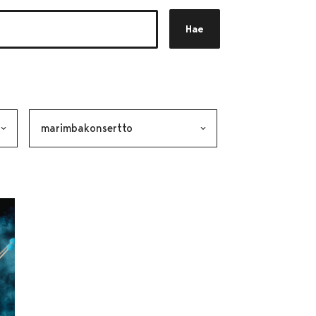
Hae
akkeen
alinta lähettää lomakkeen
Avainsana, valinta lähettää lomakkeen