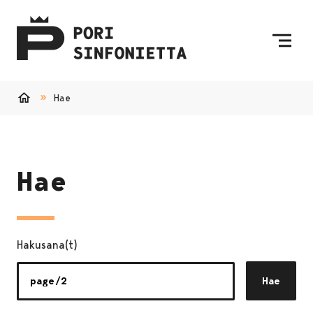
Siirry sisältöön
Etusivulle
Hae
Etusivu
Hae
Hakusana(t)
Hae