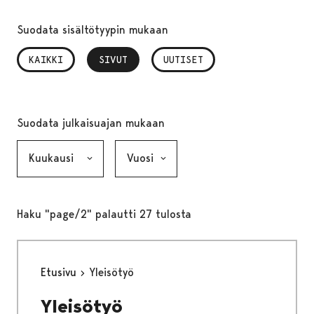
Suodata sisältötyypin mukaan
KAIKKI
SIVUT
, VALITTU
UUTISET
Suodata julkaisuajan mukaan
Kuukausi, valinta lähettää lomakkeen
Vuosi, valinta lähettää lomakkeen
Haku "page/2" palautti 27 tulosta
Etusivu
Yleisötyö
Yleisötyö