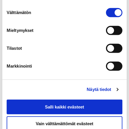
Etusivu
Uutiset
Suostumuksen
Välttämätön
valinta
Uutiset
Mieltymykset
tämä on testisivu - In ac felis quis tortor
malesuada pretium. Nullam quis ante. Donec
vitae orci sed dolor rutrum auctor. Aenean
Tilastot
viverra rhoncus pede.
Markkinointi
Etusivu
Liput
Näytä tiedot
Liput
Salli kaikki evästeet
Vain välttämättömät evästeet