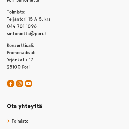
Pori Sinfonietta
Toimisto:
Teljäntori 15 A 5. krs
044 701 1096
sinfonietta@pori.fi
Konserttisali:
Promenadisali
Yrjönkatu 17
28100 Pori
Pori Sinfonietta Facebookissa
Avautuu uudessa välilehdessä
Pori Sinfonietta Instagrammissa
Avautuu uudessa välilehdessä
Pori Sinfonietta Youtubessa
Avautuu uudessa välilehdessä
Ota yhteyttä
Toimisto