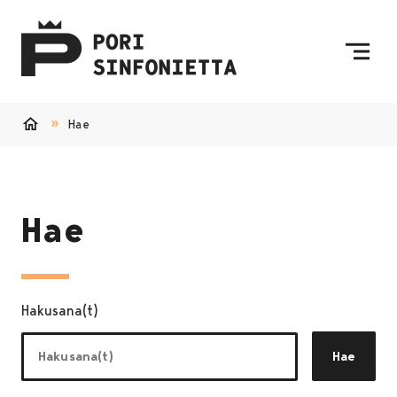
Siirry sisältöön
Etusivulle
Hae
Etusivu
Hae
Hakusana(t)
Hae