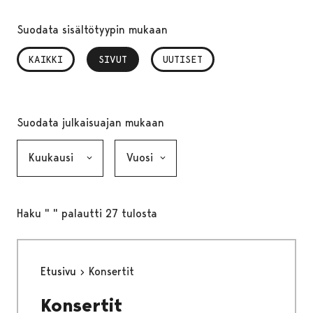
Suodata sisältötyypin mukaan
KAIKKI
SIVUT
, VALITTU
UUTISET
Suodata julkaisuajan mukaan
Kuukausi, valinta lähettää lomakkeen
Vuosi, valinta lähettää lomakkeen
Haku " " palautti 27 tulosta
Etusivu
Konsertit
Konsertit