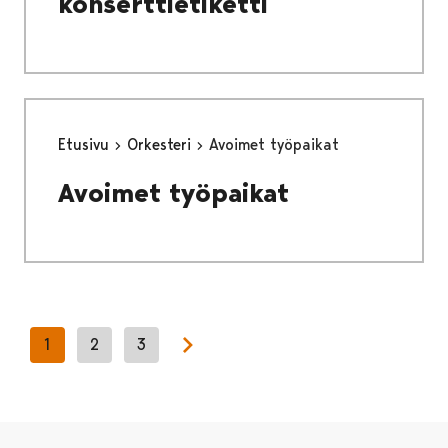
konserttietiketti
Etusivu
Orkesteri
Avoimet työpaikat
Avoimet työpaikat
1
2
3
Next page