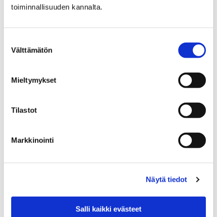
Pro Pori Sinfonietta
toiminnallisuuden kannalta.
Suostumuksen
Välttämätön
valinta
Etusivu
Orkesteri
Muusikot
Mieltymykset
Muusikot
Tilastot
Markkinointi
Etusivu
Yleisötyö
Kummilapsiprojekti
Näytä tiedot
Kummilapsiprojekti
Salli kaikki evästeet