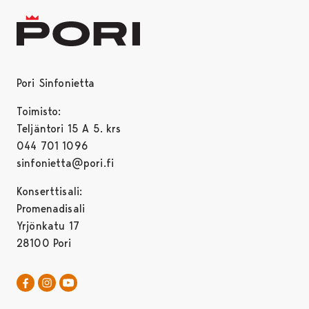
Pori Sinfonietta
Toimisto:
Teljäntori 15 A 5. krs
044 701 1096
sinfonietta@pori.fi
Konserttisali:
Promenadisali
Yrjönkatu 17
28100 Pori
Pori Sinfonietta Facebookissa
Avautuu uudessa välilehdessä
Pori Sinfonietta Instagrammissa
Avautuu uudessa välilehdessä
Pori Sinfonietta Youtubessa
Avautuu uudessa välilehdessä