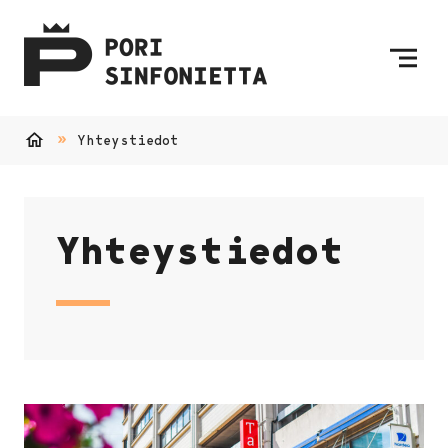
Siirry sisältöön
Etusivulle
Yhteystiedot
Etusivu
Yhteystiedot