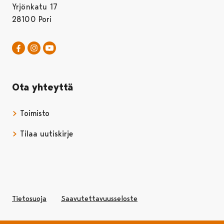
Yrjönkatu 17
28100 Pori
Pori Sinfonietta Facebookissa
Avautuu uudessa välilehdessä
Pori Sinfonietta Instagrammissa
Avautuu uudessa välilehdessä
Pori Sinfonietta Youtubessa
Avautuu uudessa välilehdessä
Ota yhteyttä
Toimisto
Tilaa uutiskirje
Avautuu uudessa välilehdessä
Tietosuoja
Saavutettavuusseloste