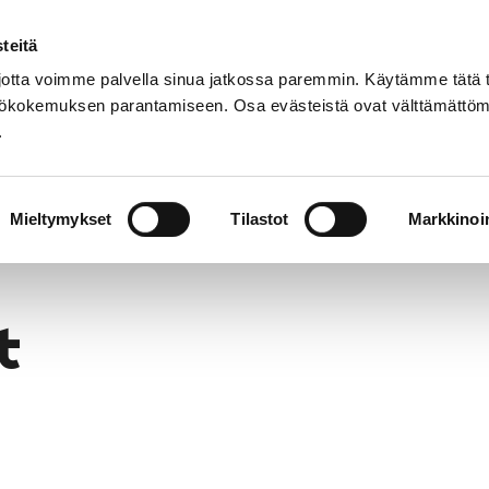
teitä
Suomeksi
tta voimme palvella sinua jatkossa paremmin. Käytämme tätä t
yttökokemuksen parantamiseen. Osa evästeistä ovat välttämättöm
.
Orkesteri
Yleisötyö
Yhteystiedot
Mieltymykset
Tilastot
Markkinoin
t