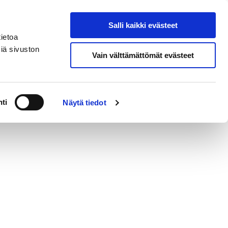
Salli kaikki evästeet
Osta liput
Hae sivustolta
ietoa
iä sivuston
Vain välttämättömät evästeet
ti
Näytä tiedot