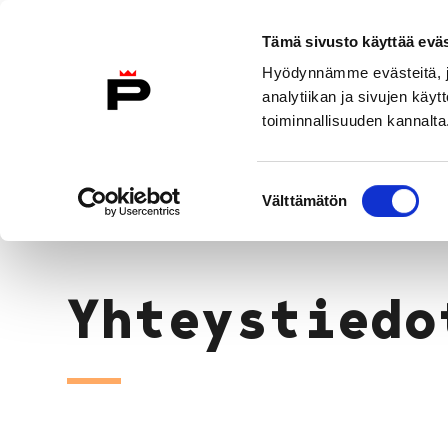
Siirry sisältöön
Etusivulle
Tämä sivusto käyttää eväs
Hyödynnämme evästeitä, jo
analytiikan ja sivujen kä
toiminnallisuuden kannalta
Konsertit
Liput
Uutiset
Suostumuksen
Yhteystiedot
Välttämätön
valinta
Etusivu
Yhteystiedo