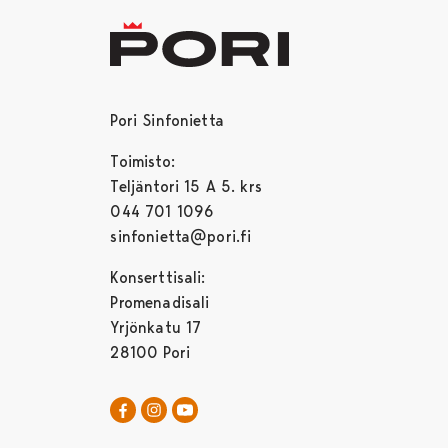
Pori Sinfonietta
Toimisto:
Teljäntori 15 A 5. krs
044 701 1096
sinfonietta@pori.fi
Konserttisali:
Promenadisali
Yrjönkatu 17
28100 Pori
Pori Sinfonietta Facebookissa
Avautuu uudessa välilehdessä
Pori Sinfonietta Instagrammissa
Avautuu uudessa välilehdessä
Pori Sinfonietta Youtubessa
Avautuu uudessa välilehdessä