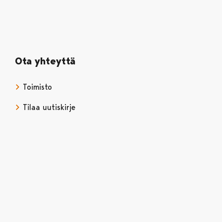
Ota yhteyttä
Toimisto
Tilaa uutiskirje
Avautuu uudessa välilehdessä