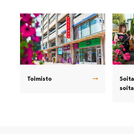
Toimisto
Soita
soit