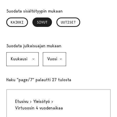
Suodata sisältötyypin mukaan
KAIKKI
SIVUT
, VALITTU
UUTISET
Suodata julkaisuajan mukaan
Kuukausi, valinta lähettää lomakkeen
Vuosi, valinta lähettää lomakkeen
Haku "page/7" palautti 27 tulosta
Etusivu
Yleisötyö
Virtuoosin 4 vuodenaikaa