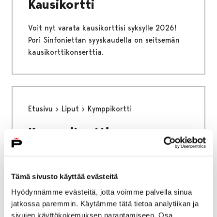
Kausikortti
Voit nyt varata kausikorttisi syksylle 2026!
Pori Sinfoniettan syyskaudella on seitsemän
kausikorttikonserttia.
Etusivu
Liput
Kymppikortti
Kymppikortti
Kymppikortti oikeuttaa kymmeneen
konserttikäyntiin Pori Sinfoniettan
Tämä sivusto käyttää evästeitä
Kymppikortti-logolla merkityissä konserteissa.
Kymppikortti-konsertteja ovat kaikki
Hyödynnämme evästeitä, jotta voimme palvella sinua
jatkossa paremmin. Käytämme tätä tietoa analytiikan ja
normaalihintaiset orkesterin konsertit.
sivujen käyttökokemuksen parantamiseen. Osa