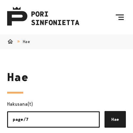
Siirry sisältöön
Etusivulle
Hae
Etusivu
Hae
Hakusana(t)
Hae