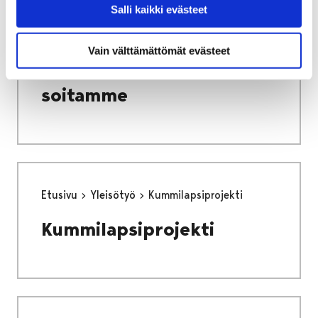
Salli kaikki evästeet
Etusivu
Yhteystiedot
Soita ja tilaa – me soitamme
Vain välttämättömät evästeet
Soita ja tilaa - me
soitamme
Etusivu
Yleisötyö
Kummilapsiprojekti
Kummilapsiprojekti