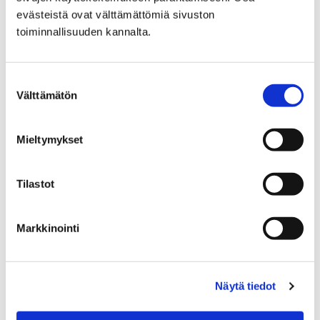
evästeistä ovat välttämättömiä sivuston
toiminnallisuuden kannalta.
Etusivu
Yhteystiedot
Toimisto
Suostumuksen
Toimisto
Välttämätön
valinta
Mieltymykset
Tilastot
Etusivu
Orkesteri
Konserttisali
Markkinointi
Konserttisali
Näytä tiedot