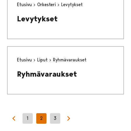
Etusivu
Orkesteri
Levytykset
Levytykset
Etusivu
Liput
Ryhmävaraukset
Ryhmävaraukset
1
2
3
Previous page
Next page