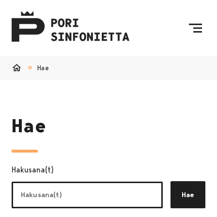
Siirry sisältöön
Etusivulle
Hae
Etusivu
Hae
Hakusana(t)
Hae