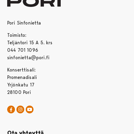
Pori Sinfonietta
Toimisto:
Teljäntori 15 A 5. krs
044 701 1096
sinfonietta@pori.fi
Konserttisali:
Promenadisali
Yrjönkatu 17
28100 Pori
Pori Sinfonietta Facebookissa
Avautuu uudessa välilehdessä
Pori Sinfonietta Instagrammissa
Avautuu uudessa välilehdessä
Pori Sinfonietta Youtubessa
Avautuu uudessa välilehdessä
Ota yhteyttä