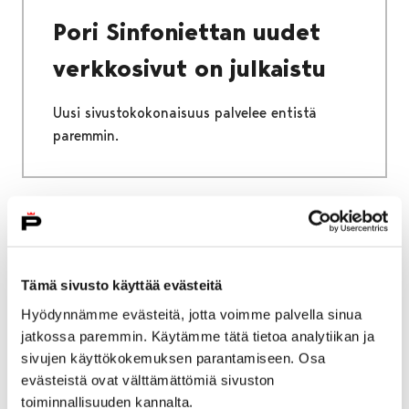
Pori Sinfoniettan uudet
verkkosivut on julkaistu
Uusi sivustokokonaisuus palvelee entistä
paremmin.
15.12.2022
|
Yleinen
Pori Sinfoniettan
Tämä sivusto käyttää evästeitä
Hyödynnämme evästeitä, jotta voimme palvella sinua
kevätkausi alkaa Lepakko-
jatkossa paremmin. Käytämme tätä tietoa analytiikan ja
operetin lisänäytöksillä ja
sivujen käyttökokemuksen parantamiseen. Osa
evästeistä ovat välttämättömiä sivuston
Samuli Edelmannin
toiminnallisuuden kannalta.