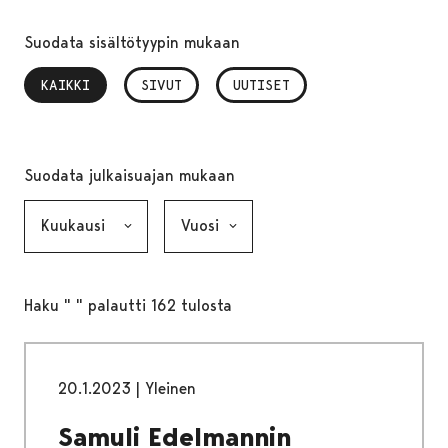
Suodata sisältötyypin mukaan
KAIKKI
, VALITTU
SIVUT
UUTISET
Suodata julkaisuajan mukaan
Kuukausi, valinta lähettää lomakkeen
Vuosi, valinta lähettää lomakkeen
Haku " " palautti 162 tulosta
20.1.2023
|
Yleinen
Samuli Edelmannin