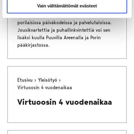
Vain välttämättömät evästeet
Porin kaupunginorkesterin pienryhmät
vierailevat tämän ja ensi viikon aikana
porilaisissa päiväkodeissa ja palvelutaloissa.
Jousikvartettia ja puhallinkvintettiä voi sen
lisäksi kuulla Puuvilla Areenalla ja Porin
pääkirjastossa.
Etusivu
Yleisötyö
Virtuoosin 4 vuodenaikaa
Virtuoosin 4 vuodenaikaa